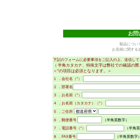
お問
製品につい
お見積に関する
下記のフォームに必要事項をご記入の上、送信して
半角カタカナ、特殊文字は弊社での確認の際
（
＜
*
の項目は必須となります。＞
１ ．会社名
（*）
２ ．部署名
３ ．お名前
（*）
４ ．お名前（カタカナ）
（*）
５ ．ご住所
６ ．郵便番号
（半角英数字）
７ ．電話番号
（*）
（半角英
８ ．FAX番号
（半角英数字